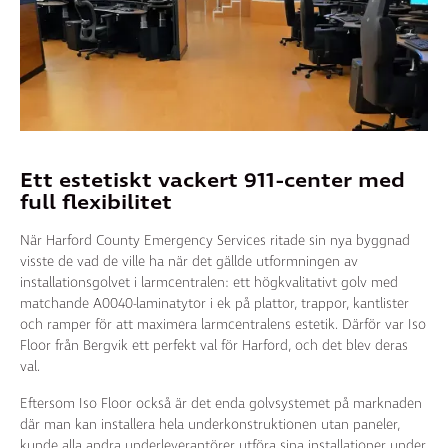
Ett estetiskt vackert 911-center med
full flexibilitet
När Harford County Emergency Services ritade sin nya byggnad
visste de vad de ville ha när det gällde utformningen av
installationsgolvet i larmcentralen: ett högkvalitativt golv med
matchande A0040-laminatytor i ek på plattor, trappor, kantlister
och ramper för att maximera larmcentralens estetik. Därför var Iso
Floor från Bergvik ett perfekt val för Harford, och det blev deras
val.
Eftersom Iso Floor också är det enda golvsystemet på marknaden
där man kan installera hela underkonstruktionen utan paneler,
kunde alla andra underleverantörer utföra sina installationer under