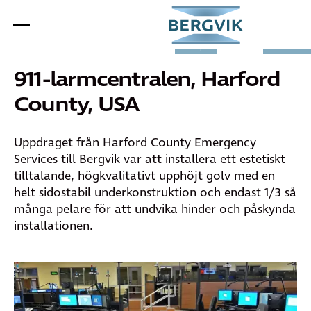
Elutrymmen
Golv
Nordamerika
Övriga
Sverige
Subsahar
Europa
Afrika
911-larmcentralen, Harford
County, USA
Uppdraget från Harford County Emergency
Services till Bergvik var att installera ett estetiskt
tilltalande, högkvalitativt upphöjt golv med en
helt sidostabil underkonstruktion och endast 1/3 så
många pelare för att undvika hinder och påskynda
installationen.