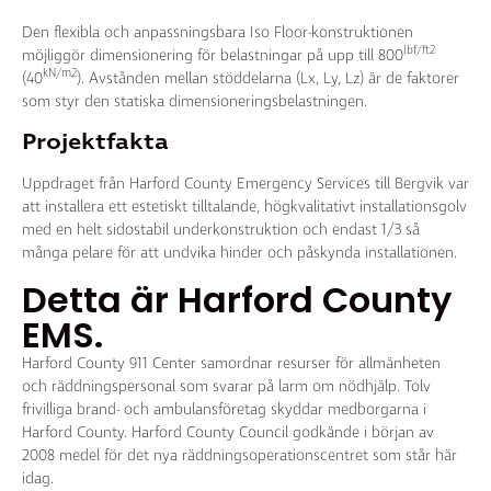
Den flexibla och anpassningsbara Iso Floor-konstruktionen
lbf/ft2
möjliggör dimensionering för belastningar på upp till 800
kN/m2
(40
). Avstånden mellan stöddelarna (Lx, Ly, Lz) är de faktorer
som styr den statiska dimensioneringsbelastningen.
Projektfakta
Uppdraget från Harford County Emergen­cy Services till Bergvik var
att installera ett estetiskt tilltalande, högkvalitativt installationsgolv
med en helt sidostabil underkonstruktion och endast 1/3 så
många pelare för att undvika hinder och påskynda installationen.
Detta är Harford County
EMS.
Harford County 911 Center samordnar resurser för allmänheten
och räddningspersonal som svarar på larm om nödhjälp. Tolv
frivilliga brand- och ambulansföretag skyddar medborgarna i
Harford County. Harford County Council godkände i början av
2008 medel för det nya räddningsoperationscentret som står här
idag.