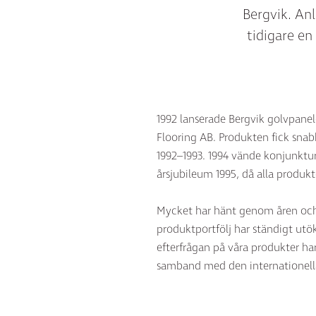
Bergvik. An
tidigare en
1992 lanserade Bergvik golvpane
Flooring AB. Produkten fick sna
1992–1993. 1994 vände konjunktu
årsjubileum 1995, då alla produk
Mycket har hänt genom åren och 
produktportfölj har ständigt utök
efterfrågan på våra produkter har
samband med den internationella 