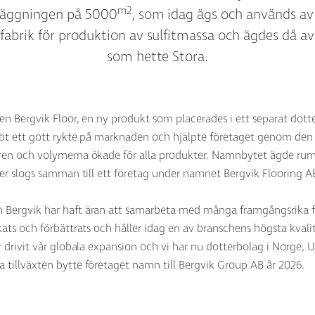
m2
läggningen på 5000
, som idag ägs och används av 
 fabrik för produktion av sulfitmassa och ägdes då av
som hette Stora.
len Bergvik Floor, en ny produkt som placerades i ett separat do
bbt ett gott rykte på marknaden och hjälpte företaget genom de
ren och volymerna ökade för alla produkter. Namnbytet ägde rum
ter slogs samman till ett företag under namnet Bergvik Flooring A
Bergvik har haft äran att samarbeta med många framgångsrika f
ats och förbättrats och håller idag en av branschens högsta kvali
 drivit vår globala expansion och vi har nu dotterbolag i Norge, U
tillväxten bytte företaget namn till Bergvik Group AB år 2026.