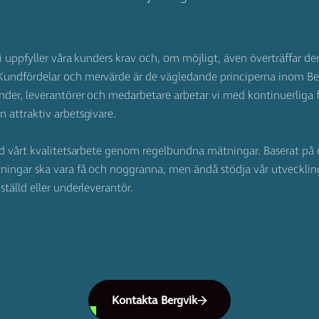
vi uppfyller våra kunders krav och, om möjligt, även överträffar de
Kundfördelar och mervärde är de vägledande principerna inom B
nder, leverantörer och medarbetare arbetar vi med kontinuerliga f
 attraktiv arbetsgivare.
ed vårt kvalitetsarbete genom regelbundna mätningar. Baserat på d
ningar ska vara få och noggranna, men ändå stödja vår utveckling.
tälld eller underleverantör.
Kontakta Bergvik