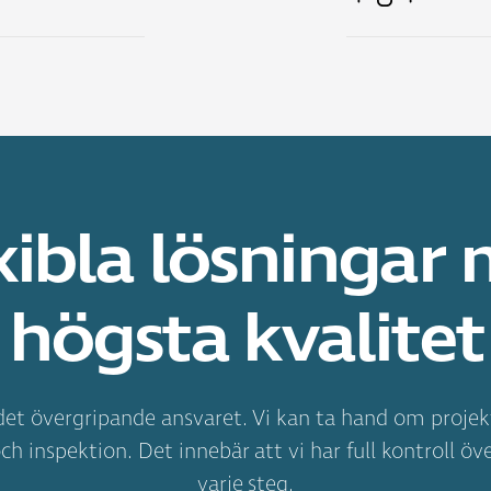
7
5
3
xibla lösningar
högsta kvalitet
5
det övergripande ansvaret. Vi kan ta hand om projek
och inspektion. Det innebär att vi har full kontroll öve
varje steg.