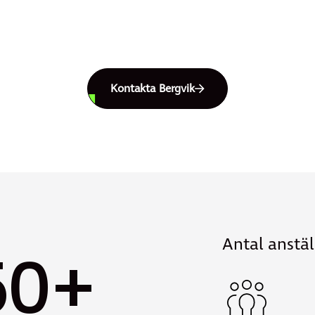
0
3
Kontakta Bergvik
5
7
Antal anstäl
5
0
+