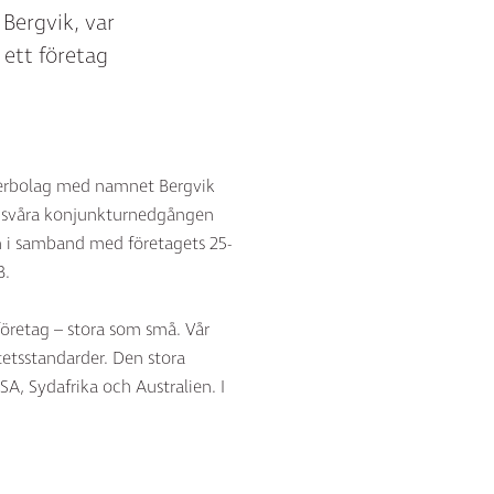
Bergvik, var
 ett företag
tterbolag med namnet Bergvik
n svåra konjunkturnedgången
 i samband med företagets 25-
B.
öretag – stora som små. Vår
tetsstandarder. Den stora
SA, Sydafrika och Australien. I