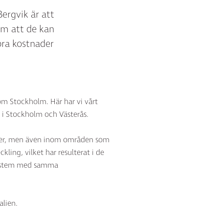
Bergvik är att
om att de kan
tora kostnader
om Stockholm. Här har vi vårt
r i Stockholm och Västerås.
center, men även inom områden som
kling, vilket har resulterat i de
aksystem med samma
alien.