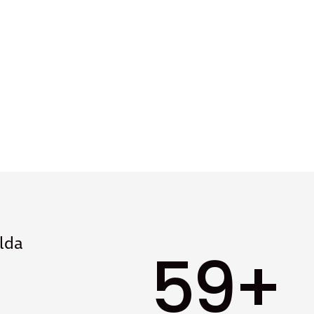
9
8
7
6
lda
5
9
+