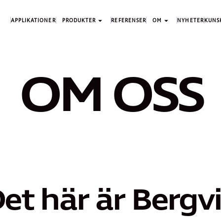
APPLIKATIONER
PRODUKTER
REFERENSER
OM
NYHETER
KUNS
OM OSS
et här är Bergv