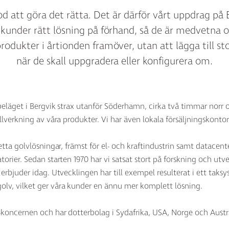
d att göra det rätta
. Det är därför vårt uppdrag på 
 kunder rätt lösning på förhand, så de är medvetna 
produkter i årtionden framöver, utan att lägga till s
när de skall uppgradera eller konfigurera om.
beläget i Bergvik strax utanför Söderhamn, cirka två timmar norr 
llverkning av våra produkter. Vi har även lokala försäljningskonto
letta golvlösningar, främst för el- och kraftindustrin samt data
rier. Sedan starten 1970 har vi satsat stort på forskning och utvec
 erbjuder idag. Utvecklingen har till exempel resulterat i ett t
v, vilket ger våra kunder en ännu mer komplett lösning.
-koncernen och har dotterbolag i Sydafrika, USA, Norge och Austr