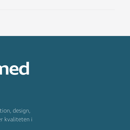
1
2
3
 med
5
tion, design,
r kvaliteten i