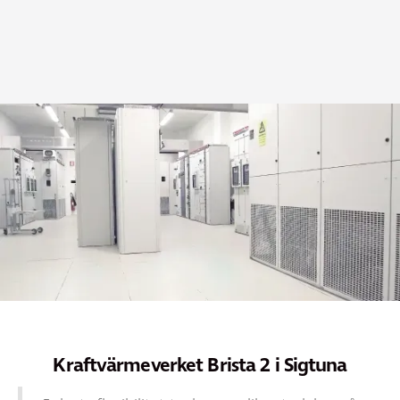
Bergvik följer tydliga riktlinjer för hur miljöarbetet ska
bedrivas inom hela företaget.
Kraftvärmeverket Brista 2 i Sigtuna