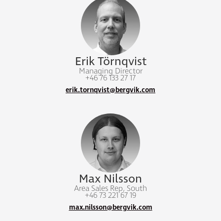
Erik Törnqvist
Managing Director
+46 76 133 27 17
erik.tornqvist@bergvik.com
Max Nilsson
Area Sales Rep, South
+46 73 221 67 19
max.nilsson@bergvik.com